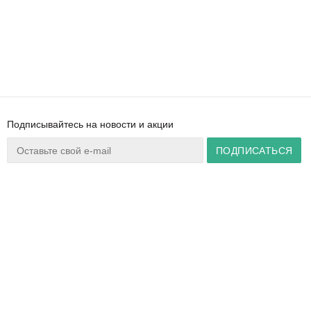
Подписывайтесь на новости и акции
Ваш город:
Минск
+375 44 777 14 57
Время работы:
info@zuker.by
Пн-Пт 8:30–17:30
Звоните до 20:00*