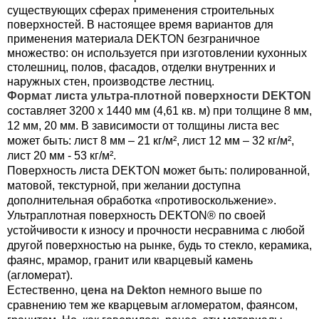
существующих сферах применения строительных
поверхностей. В настоящее время вариантов для
применения материала DEKTON безграничное
множество: он используется при изготовлении кухонных
столешниц, полов, фасадов, отделки внутренних и
наружных стен, производстве лестниц.
Формат листа ультра-плотной поверхности DEKTON
составляет 3200 x 1440 мм (4,61 кв. м) при толщине 8 мм,
12 мм, 20 мм. В зависимости от толщины листа вес
может быть: лист 8 мм – 21 кг/м², лист 12 мм – 32 кг/м²,
лист 20 мм - 53 кг/м².
Поверхность листа DEKTON может быть: полированной,
матовой, текстурной, при желании доступна
дополнительная обработка «противоскольжение».
Ультраплотная поверхность DEKTON® по своей
устойчивости к износу и прочности несравнима с любой
другой поверхностью на рынке, будь то стекло, керамика,
фаянс, мрамор, гранит или кварцевый камень
(агломерат).
Естественно,
цена на Dekton
немного выше по
сравнению тем же кварцевым агломератом, фаянсом,