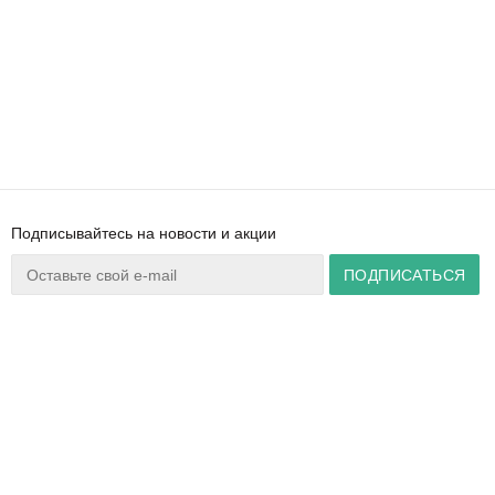
Подписывайтесь на новости и акции
Ваш город:
Минск
+375 44 777 14 57
Время работы:
info@zuker.by
Пн-Пт 8:30–17:30
Звоните до 20:00*