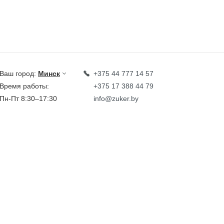
Ваш город:
Минск
+375 44 777 14 57
Время работы:
+375 17 388 44 79
Пн-Пт 8:30–17:30
info@zuker.by
Звоните до 20:00*
кции
Каталог
овости
тзывы
идеообзоры