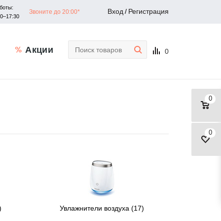
боты:
Вход
/
Регистрация
Звоните до 20:00*
30–17:30
Акции
0
0
0
)
Увлажнители воздуха
(17)