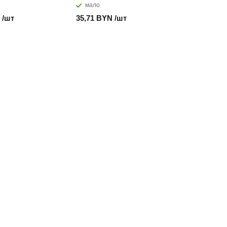
мало
мало
 /шт
35,71 BYN /шт
107,79 B