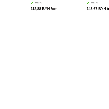
мало
мало
112,88 BYN /шт
143,67 BYN 