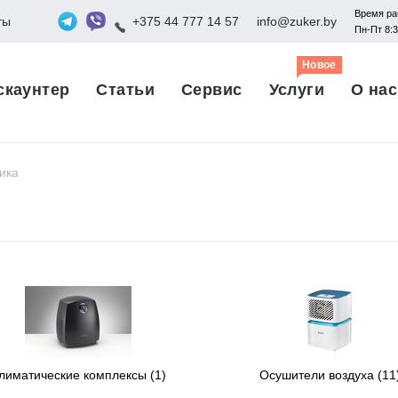
Время ра
ты
+375 44 777 14 57
info@zuker.by
Пн-Пт 8:
Новое
скаунтер
Статьи
Сервис
Услуги
О нас
ика
лиматические комплексы
(1)
Осушители воздуха
(11