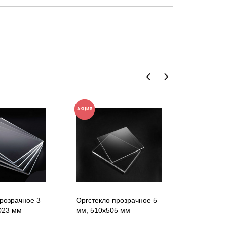
розрачное 3
Оргстекло прозрачное 5
Оргстекло
023 мм
мм, 510x505 мм
мм, 1023