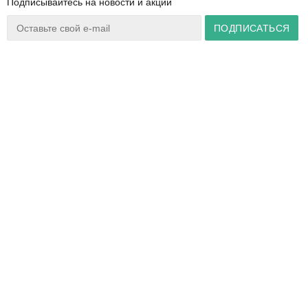
Подписывайтесь на новости и акции
Ваш город:
Минск
+375 44 777 14 57
Время работы:
info@zuker.by
Пн-Пт 8:30–17:30
Звоните до 20:00*
О магазине
Сервис
Полезная информация
Акции
Каталог
Видеообзоры