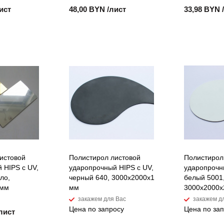
ист
48,00 BYN /лист
33,98 BYN 
истовой
Полистирол листовой
Полистирол
 HIPS с UV,
ударопрочный HIPS с UV,
ударопрочн
ло,
черный 640, 3000х2000х1
белый 5001
 мм
мм
3000х2000х
закажем для Вас
закажем д
Цена по запросу
Цена по за
лист