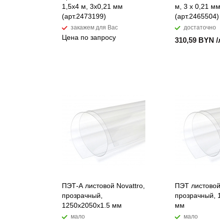
1,5х4 м, 3х0,21 мм
м, 3 х 0,21 м
(арт.2473199)
(арт.2465504)
закажем для Вас
достаточно
Цена по запросу
310,59 BYN /
ПЭТ-А листовой Novattro,
ПЭТ листовой
прозрачный,
прозрачный, 
1250х2050x1.5 мм
мм
мало
мало