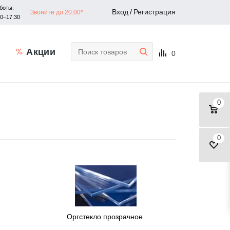
боты:
Вход
/
Регистрация
Звоните до 20:00*
30–17:30
Акции
0
0
0
Оргстекло прозрачное