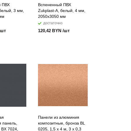
й ПВХ
Вспененный ПВХ
 белый, 3 мм,
Zukplast-A, белый, 4 мм,
мм
2050х3050 мм
достаточно
/шт
120,42 BYN /шт
ая
Панели из алюминия
я панель,
композитные, бронза BL
 BХ 7024,
0205, 1,5 х 4 м, 3 х 0,3