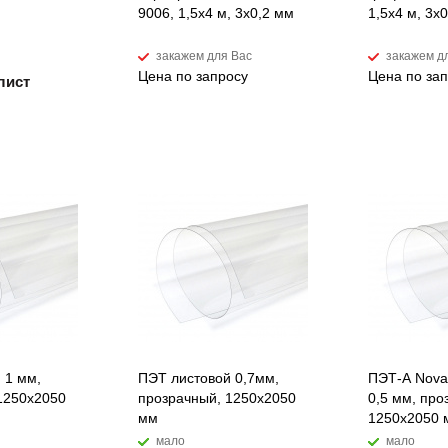
м
9006, 1,5х4 м, 3х0,2 мм
1,5х4 м, 3х
закажем для Вас
закажем д
Цена по запросу
Цена по за
лист
 1 мм,
ПЭТ листовой 0,7мм,
ПЭТ-А Novat
1250х2050
прозрачный, 1250х2050
0,5 мм, про
мм
1250х2050 
мало
мало