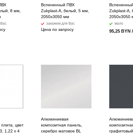
ПВХ
Вспененный ПВХ
Вспененны
елый, 8 мм,
Zukplast-A, белый, 5 мм,
Zukplast-A,
м
2050х3050 мм
2050х3050 
 Вас
закажем для Вас
мало
осу
Цена по запросу
95,25 BYN 
Алюминиевая
Алюминиев
плита, цвет
композитная панель,
композитна
, 1,22 х 4
серебро матовое BL
графитовый