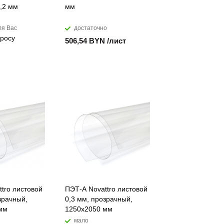
0,2 мм
мм
ля Вас
достаточно
просу
506,54 BYN /лист
tro листовой
ПЭТ-А Novattro листовой
зрачный,
0,3 мм, прозрачный,
мм
1250х2050 мм
мало