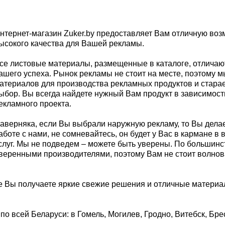
нтернет-магазин Zuker.by предоставляет Вам отличную во
ысокого качества для Вашей рекламы.
се листовые материалы, размещенные в каталоге, отличаютс
ашего успеха. Рынок рекламы не стоит на месте, поэтому 
атериалов для производства рекламных продуктов и стар
ыбор. Вы всегда найдете нужный Вам продукт в зависимост
екламного проекта.
аверняка, если Вы выбрали наружную рекламу, то Вы делае
аботе с нами, не сомневайтесь, он будет у Вас в кармане в
слуг. Мы не подведем – можете быть уверены. По большинс
веренными производителями, поэтому Вам не стоит волнова
е Вы получаете яркие свежие решения и отличные материал
о всей Беларуси: в Гомель, Могилев, Гродно, Витебск, Брес