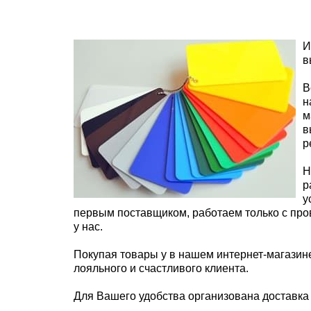
И
в
В
н
м
в
р
Н
р
у
первым поставщиком, работаем только с про
у нас.
Покупая товары у в нашем интернет-магазин
лояльного и счастливого клиента.
Для Вашего удобства организована доставка п