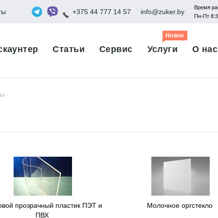
Время ра
ты
+375 44 777 14 57
info@zuker.by
Пн-Пт 8:
Новое
скаунтер
Статьи
Сервис
Услуги
О нас
лы
овой прозрачный пластик ПЭТ и
Молочное оргстекло
ПВХ