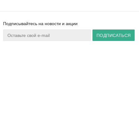
Подписывайтесь на новости и акции
Ваш город:
Минск
+375 44 777 14 57
Время работы:
info@zuker.by
Пн-Пт 8:30–17:30
Звоните до 20:00*
О магазине
Сервис
Полезная информация
Акции