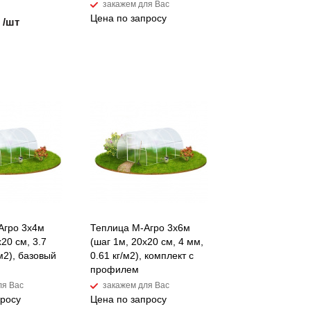
закажем для Вас
Цена по запросу
 /шт
Агро 3x4м
Теплица М-Агро 3x6м
x20 см, 3.7
(шаг 1м, 20x20 см, 4 мм,
/м2), базовый
0.61 кг/м2), комплект с
профилем
ля Вас
закажем для Вас
просу
Цена по запросу