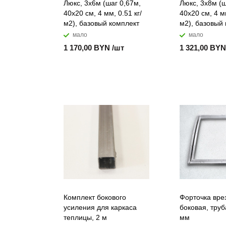
Люкс, 3x6м (шаг 0,67м,
Люкс, 3x8м (ш
40x20 см, 4 мм, 0.51 кг/
40x20 см, 4 мм
м2), базовый комплект
м2), базовый
мало
мало
1 170,00 BYN /шт
1 321,00 BYN
Комплект бокового
Форточка вре
усиления для каркаса
боковая, тру
теплицы, 2 м
мм