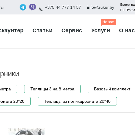
Время ра
ты
+375 44 777 14 57
info@zuker.by
Пн-Пт 8:
Новое
скаунтер
Статьи
Сервис
Услуги
О нас
арники
метра
Теплицы 3 на 8 метра
Базовый комплект
оната 20*20
Теплицы из поликарбоната 20*40