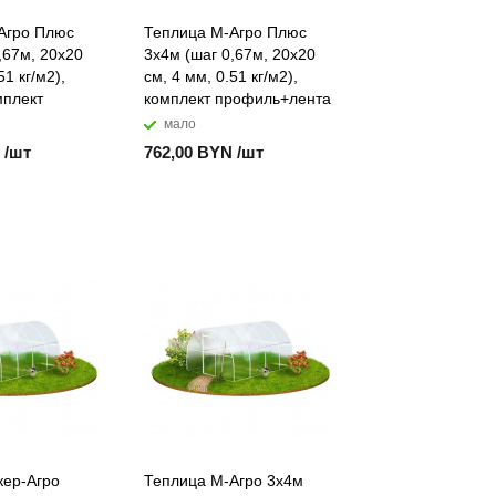
Агро Плюс
Теплица М-Агро Плюс
,67м, 20x20
3x4м (шаг 0,67м, 20x20
51 кг/м2),
см, 4 мм, 0.51 кг/м2),
мплект
комплект профиль+лента
мало
 /шт
762,00 BYN /шт
кер-Агро
Теплица М-Агро 3x4м