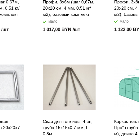
аг 0,67м,
Профи, 3x6м (шаг 0,67м,
Профи, 3x8м
, 0.51 кг/
20x20 см, 4 мм, 0.51 кг/
20x20 см, 4 
 комплект
м2), базовый комплект
м2), базовы
мало
мало
 /шт
1 017,00 BYN /шт
1 122,00 B
зная
Сваи для теплицы, 4 шт,
Каркас теп
ба 20x20x7
труба 15x15x0.7 мм, L
Про" (труба
0.8м
м), длина 4