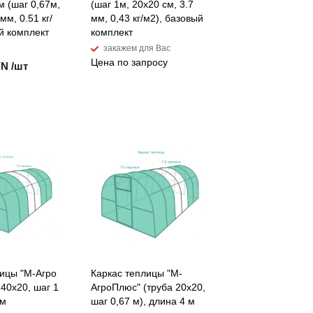
 (шаг 0,67м,
(шаг 1м, 20x20 см, 3.7
мм, 0.51 кг/
мм, 0,43 кг/м2), базовый
й комплект
комплект
закажем для Вас
Цена по запросу
YN /шт
лицы "М-Агро
Каркас теплицы "М-
 40х20, шаг 1
АгроПлюс" (труба 20х20,
 м
шаг 0,67 м), длина 4 м