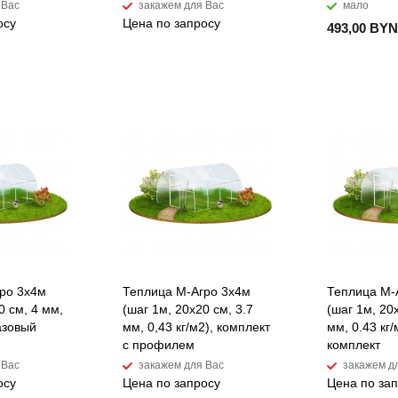
 Вас
закажем для Вас
мало
осу
Цена по запросу
493,00 BYN
ро 3x4м
Теплица М-Агро 3x4м
Теплица М-
0 см, 4 мм,
(шаг 1м, 20x20 см, 3.7
(шаг 1м, 20
базовый
мм, 0,43 кг/м2), комплект
мм, 0.43 кг
с профилем
комплект
 Вас
закажем для Вас
закажем д
осу
Цена по запросу
Цена по за