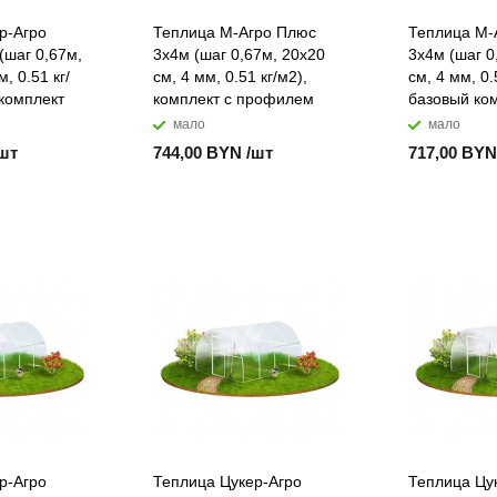
р-Агро
Теплица М-Агро Плюс
Теплица М-
(шаг 0,67м,
3x4м (шаг 0,67м, 20x20
3x4м (шаг 0
, 0.51 кг/
см, 4 мм, 0.51 кг/м2),
см, 4 мм, 0.
 комплект
комплект с профилем
базовый ко
мало
мало
/шт
744,00 BYN /шт
717,00 BYN
р-Агро
Теплица Цукер-Агро
Теплица Цу