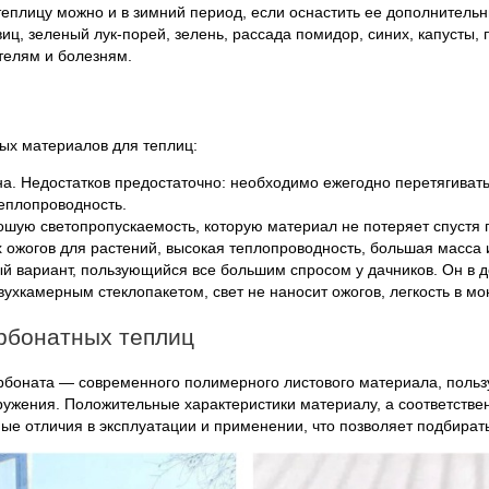
еплицу можно и в зимний период, если оснастить ее дополнитель
иц, зеленый лук-порей, зелень, рассада помидор, синих, капусты,
телям и болезням.
ых материалов для теплиц:
на. Недостатков предостаточно: необходимо ежегодно перетягивать
теплопроводность.
ую светопропускаемость, которую материал не потеряет спустя го
 ожогов для растений, высокая теплопроводность, большая масса 
й вариант, пользующийся все большим спросом у дачников. Он в де
ухкамерным стеклопакетом, свет не наносит ожогов, легкость в мо
арбонатных теплиц
карбоната — современного полимерного листового материала, поль
ужения. Положительные характеристики материалу, а соответствен
ые отличия в эксплуатации и применении, что позволяет подбират