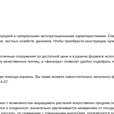
рукцией и прекрасными эксплуатационными характеристиками. Со
в, частных хозяйств, дачников. Чтобы приобрести конструкцию ну
пличные сооружения по доступной цене и в разном формате испол
му качественных теплиц, а «фильтры» позволят удобно подобрать
при помощи корзины. Вы также можете самостоятельно заполнить ф
14-57
.
ано с возможностью выращивать растения искусственно продлив се
тся и плодоносят, значительно увеличивается независимо от погод
а рассады, по сравнению с пленочными аналогами, производится р