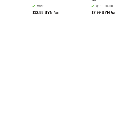
мм
мало
достаточно
112,88 BYN /шт
17,99 BYN /м