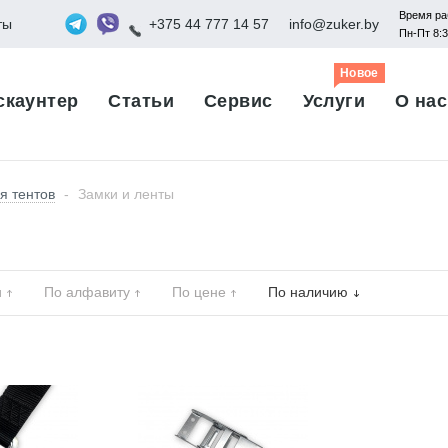
Время ра
ты
+375 44 777 14 57
info@zuker.by
Пн-Пт 8:
Новое
скаунтер
Статьи
Сервис
Услуги
О нас
я тентов
-
Замки и ленты
и
По алфавиту
По цене
По наличию