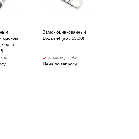
еным
Замок оцинкованный
м крюком
Bozamet (арт. 53.00)
, черная
Р)
 Вас
закажем для Вас
осу
Цена по запросу