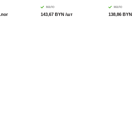
мало
мало
.пог
143,67 BYN /шт
138,86 BYN