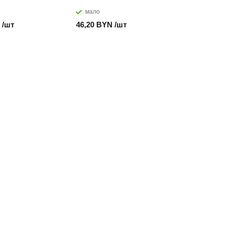
мало
закажем
Цена по за
 /шт
46,20 BYN /шт