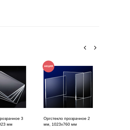
розрачное 3
Оргстекло прозрачное 2
Оргстекло
023 мм
мм, 1023х760 мм
1,5 мм, 5