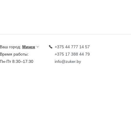
Ваш город:
Минск
+375 44 777 14 57
Время работы:
+375 17 388 44 79
Пн-Пт 8:30–17:30
info@zuker.by
Звоните до 20:00*
кции
Каталог
овости
тзывы