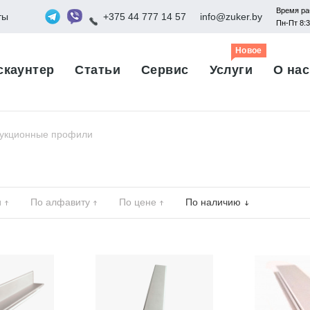
Время ра
ты
+375 44 777 14 57
info@zuker.by
Пн-Пт 8:
Новое
скаунтер
Статьи
Сервис
Услуги
О нас
рукционные профили
и
По алфавиту
По цене
По наличию