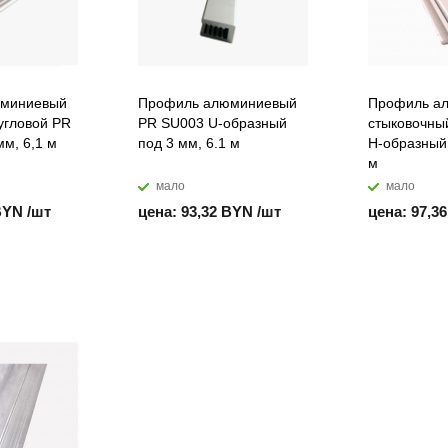
юминиевый
Профиль алюминиевый
Профиль а
угловой PR
PR SU003 U-образный
стыковочны
мм, 6,1 м
под 3 мм, 6.1 м
H-образный 
м
мало
мало
BYN /шт
цена: 93,32 BYN /шт
цена: 97,3