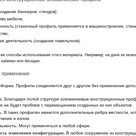
оздание баннеров, стендов);
тво мебели;
ность (станочный профиль применяется в машиностроении, станк
ство;
ая деятельность (создание павильонов).
угие способы использования этого материала. Например, на даче их мож
 кабинки или беседки.
 применения
борка.
Профили соединяются друг с другом без применения допо
с.
Благодаря полой структуре алюминиевые конструкционные проф
же не будет проблем с перемещением созданных из них объектов.
ь.
В таких профилях имеются дополнительные ребра жесткости, ко
чение и излом.
льность.
Могут применяться в любой сфере.
сть изменения конфигурации.
В любое сооружение из конструкц