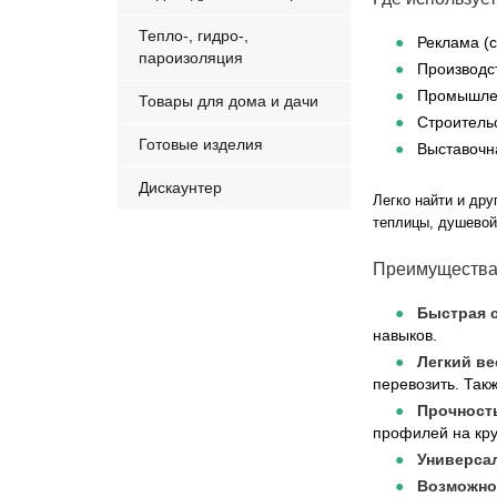
Тепло-, гидро-,
Реклама (с
пароизоляция
Производс
Промышлен
Товары для дома и дачи
Строитель
Готовые изделия
Выставочн
Дискаунтер
Легко найти и др
теплицы, душевой
Преимущества
Быстрая с
навыков.
Легкий ве
перевозить. Так
Прочност
профилей на кру
Универса
Возможно