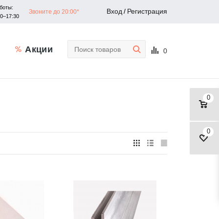
боты:
Вход
/
Регистрация
Звоните до 20:00*
30–17:30
Акции
0
0
0