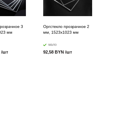
розрачное 3
Оргстекло прозрачное 2
Оргстекло
023 мм
мм, 1523х1023 мм
мм, 1023
мало
мало
 /шт
92,58 BYN /шт
46,20 BY