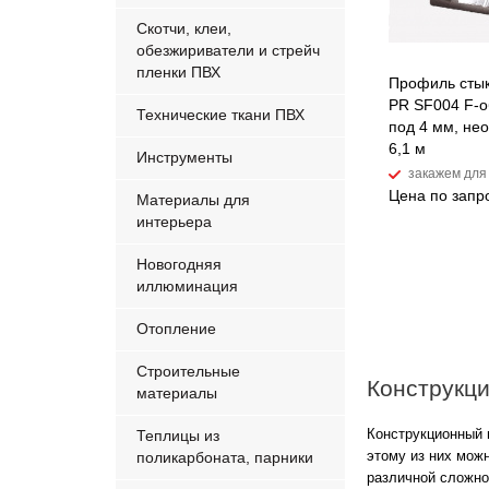
Скотчи, клеи,
обезжириватели и стрейч
пленки ПВХ
Профиль сты
PR SF004 F-
Технические ткани ПВХ
под 4 мм, не
6,1 м
Инструменты
закажем для
Цена по запр
Материалы для
интерьера
Новогодняя
иллюминация
Отопление
Строительные
Конструкц
материалы
Конструкционный 
Теплицы из
этому из них мож
поликарбоната, парники
различной сложно