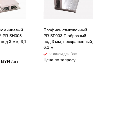
люминиевый
Профиль стыковочный
й PR SH003
PR SF003 F-образный
под 3 мм, 6,1
под 3 мм, неокрашенный,
6,1 м
закажем для Вас
Цена по запросу
6 BYN /шт