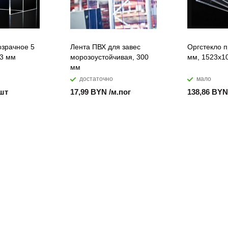
озрачное 5
Лента ПВХ для завес
Оргстекло п
13 мм
морозоустойчивая, 300
мм, 1523х1
мм
достаточно
мало
/шт
17,99 BYN /м.пог
138,86 BYN