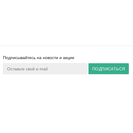
Подписывайтесь на новости и акции
Ваш город:
Минск
+375 44 777 14 57
Время работы:
info@zuker.by
Пн-Пт 8:30–17:30
Звоните до 20:00*