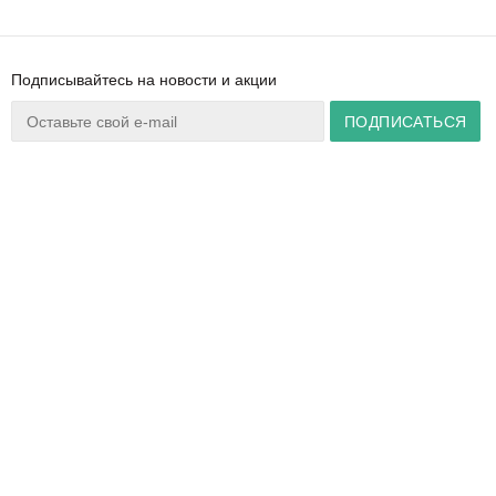
Подписывайтесь на новости и акции
Ваш город:
Минск
+375 44 777 14 57
Время работы:
info@zuker.by
Пн-Пт 8:30–17:30
Звоните до 20:00*
О магазине
Сервис
Полезная информация
Акции