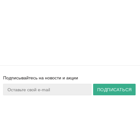
Подписывайтесь на новости и акции
Ваш город:
Минск
+375 44 777 14 57
Время работы:
info@zuker.by
Пн-Пт 8:30–17:30
Звоните до 20:00*