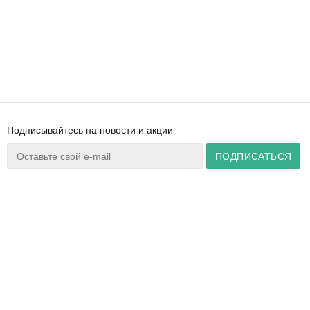
Подписывайтесь на новости и акции
Ваш город:
Минск
+375 44 777 14 57
Время работы:
info@zuker.by
Пн-Пт 8:30–17:30
Звоните до 20:00*