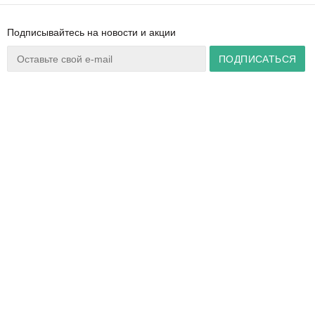
Подписывайтесь на новости и акции
Ваш город:
Минск
+375 44 777 14 57
Время работы:
info@zuker.by
Пн-Пт 8:30–17:30
Звоните до 20:00*
О магазине
Сервис
Полезная информация
Акции
Каталог