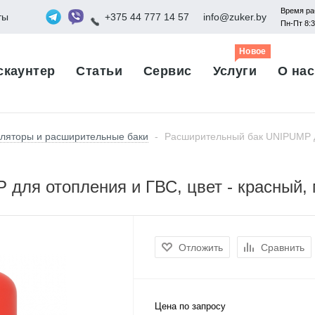
Время ра
ты
+375 44 777 14 57
info@zuker.by
Пн-Пт 8:
Новое
скаунтер
Статьи
Сервис
Услуги
О нас
ляторы и расширительные баки
-
Расширительный бак UNIPUMP д
для отопления и ГВС, цвет - красный
Отложить
Сравнить
Цена по запросу