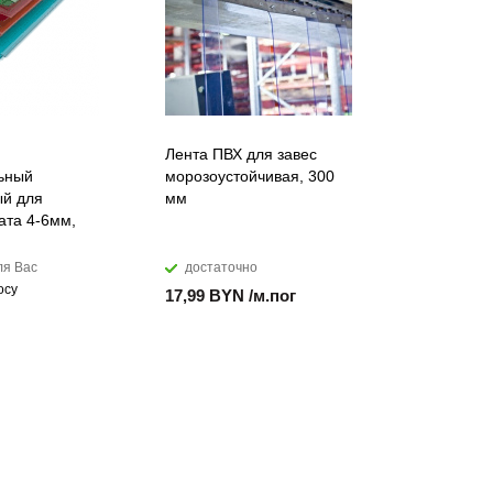
Лента ПВХ для завес
Искусств
ьный
морозоустойчивая, 300
акриловы
й для
мм
DuPont™ C
ата 4-6мм,
ля Вас
достаточно
мало
осу
17,99 BYN /м.пог
874,28 B