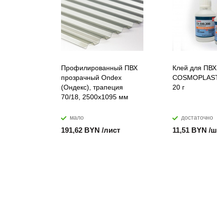
Профилированный ПВХ
Клей для ПВХ
прозрачный Ondex
COSMOPLAST
(Ондекс), трапеция
20 г
70/18, 2500х1095 мм
мало
достаточно
191,62 BYN /лист
11,51 BYN /ш