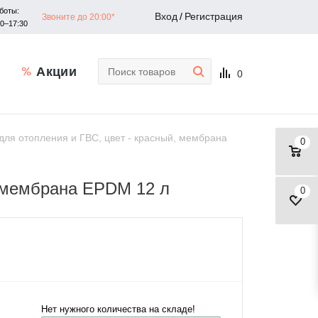
боты:
Вход
/
Регистрация
Звоните до 20:00*
30–17:30
Акции
0
ля отопления и ГВС, цвет - красный, мембрана
0
, мембрана EPDM 12 л
0
Нет нужного количества на складе!