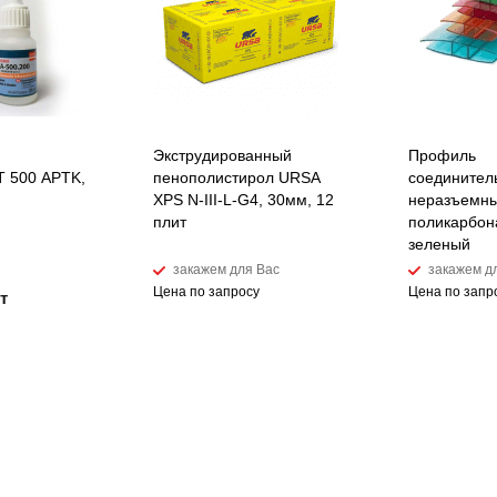
Экструдированный
Профиль
 500 APTK,
пенополистирол URSA
соединител
XPS N-III-L-G4, 30мм, 12
неразъемны
плит
поликарбон
зеленый
закажем для Вас
закажем д
Цена по запросу
Цена по запр
т