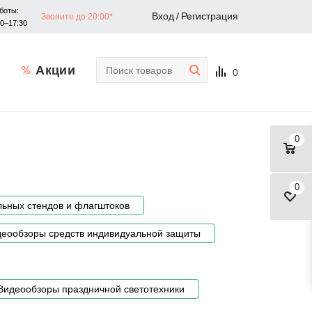
боты:
Вход
/
Регистрация
Звоните до 20:00*
30–17:30
Акции
0
0
0
ьных стендов и флагштоков
еообзоры средств индивидуальной защиты
Видеообзоры праздничной светотехники