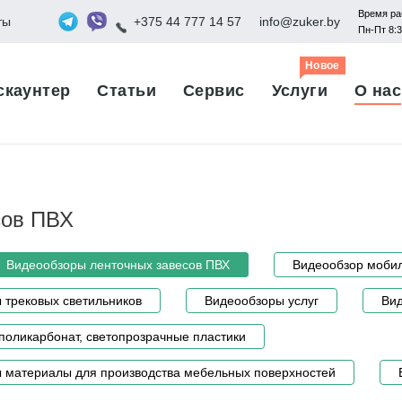
Время ра
ты
+375 44 777 14 57
info@zuker.by
Пн-Пт 8:
Новое
скаунтер
Статьи
Сервис
Услуги
О нас
сов ПВХ
Видеообзоры ленточных завесов ПВХ
Видеообзор мобил
 трековых светильников
Видеообзоры услуг
Вид
поликарбонат, светопрозрачные пластики
 материалы для производства мебельных поверхностей