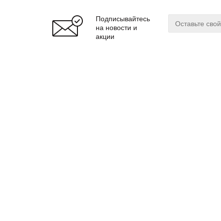
Подписывайтесь
на новости и
акции
О магазине
Сервис
О нас
Оплата
Бренды
Доставка
Реквизиты
Гарантия
© 2024 zuker.by
Магаз
ООО «Интернет-магазин «Цукер»
Регис
Юр. адрес: 220019
г. Минск, ул. Cухаревская, 16, пом.16
Мы до
почтовый адрес: 220099 г. Минск, ул. Казинца, 32/1
Витеб