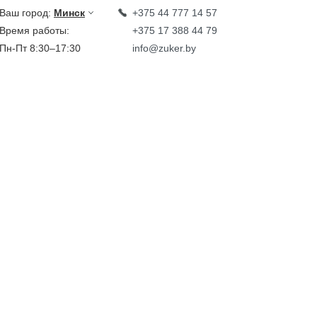
Ваш город:
Минск
+375 44 777 14 57
Время работы:
+375 17 388 44 79
Пн-Пт 8:30–17:30
info@zuker.by
Звоните до 20:00*
кции
Каталог
овости
тзывы
идеообзоры