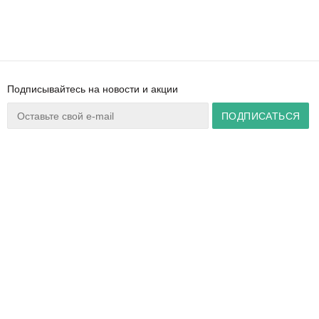
Подписывайтесь на новости и акции
Ваш город:
Минск
+375 44 777 14 57
Время работы:
info@zuker.by
Пн-Пт 8:30–17:30
Звоните до 20:00*
О магазине
Сервис