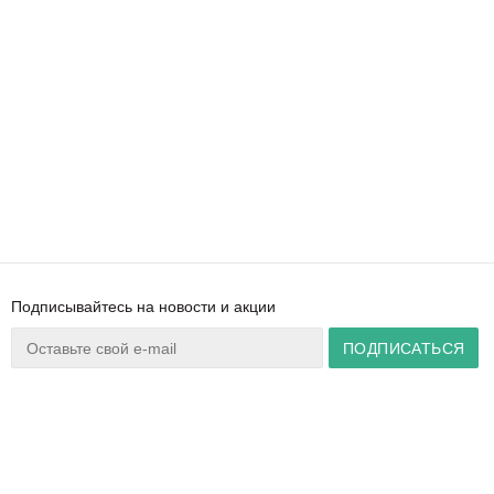
Подписывайтесь на новости и акции
Ваш город:
Минск
+375 44 777 14 57
Время работы:
info@zuker.by
Пн-Пт 8:30–17:30