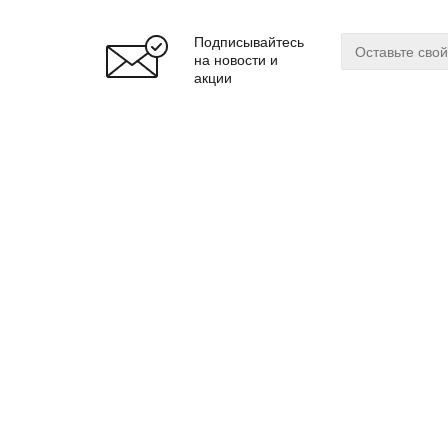
Подписывайтесь
на новости и
акции
О магазине
Сервис
О нас
Оплата
Бренды
Доставка
Реквизиты
Гарантия
© 2024 zuker.by
Магаз
ООО «Интернет-магазин «Цукер»
Регис
Юр. адрес: 220019
г. Минск, ул. Cухаревская, 16, пом.16
Мы до
почтовый адрес: 220099 г. Минск, ул. Казинца, 32/1
Витеб