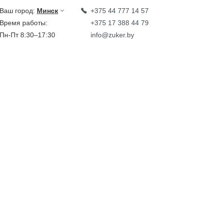
Ваш город:
Минск
+375 44 777 14 57
Время работы:
+375 17 388 44 79
Пн-Пт 8:30–17:30
info@zuker.by
Звоните до 20:00*
кции
Каталог
овости
тзывы
идеообзоры