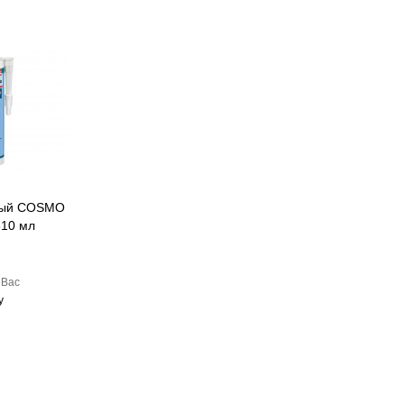
ный COSMO
310 мл
 Вас
у