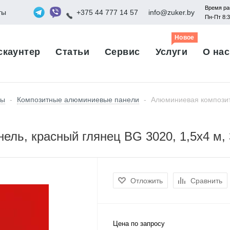
Время ра
ты
+375 44 777 14 57
info@zuker.by
Пн-Пт 8:
Новое
скаунтер
Статьи
Сервис
Услуги
О нас
лы
-
Композитные алюминиевые панели
-
Алюминиевая композитн
ль, красный глянец BG 3020, 1,5х4 м,
Отложить
Сравнить
Цена по запросу