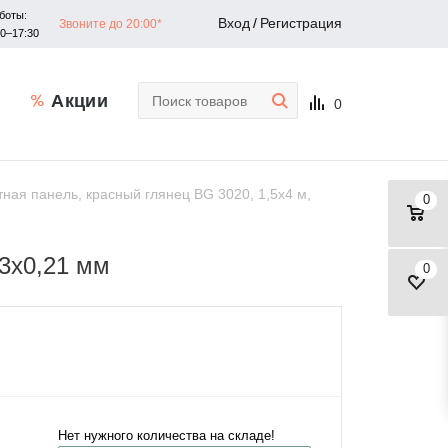
боты:
Вход
/
Регистрация
Звоните до 20:00*
30–17:30
Акции
0
ая панель, красный глянец BG 3020, 1,5х4 м,
0
 3х0,21 мм
0
Нет нужного количества на складе!