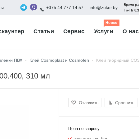
Время ра
ты
+375 44 777 14 57
info@zuker.by
Пн-Пт 8:
Новое
скаунтер
Статьи
Сервис
Услуги
О нас
 пленки ПВХ
-
Клей Cosmoplast и Cosmofen
-
Клей гибридный COS
0.400, 310 мл
Отложить
Сравнить
Цена по запросу
закажем для Вас