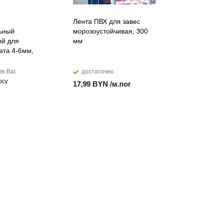
Лента ПВХ для завес
Искусств
ьный
морозоустойчивая, 300
акриловы
й для
мм
DuPont™ C
ата 4-6мм,
ля Вас
достаточно
мало
осу
17,99 BYN /м.пог
874,28 B