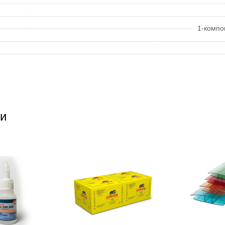
1-компо
и