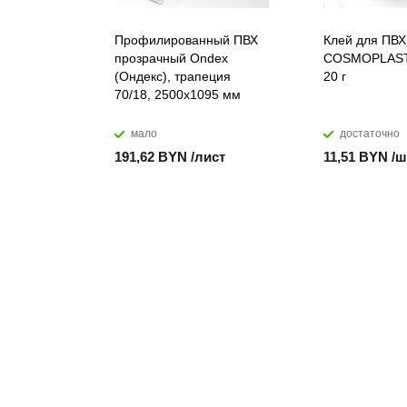
Профилированный ПВХ
Клей для ПВХ
прозрачный Ondex
COSMOPLAST
(Ондекс), трапеция
20 г
70/18, 2500х1095 мм
мало
достаточно
191,62 BYN /лист
11,51 BYN /ш