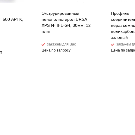
Экструдированный
Профиль
 500 APTK,
пенополистирол URSA
соединител
XPS N-III-L-G4, 30мм, 12
неразъемны
плит
поликарбон
зеленый
закажем для Вас
закажем д
Цена по запросу
Цена по запр
т