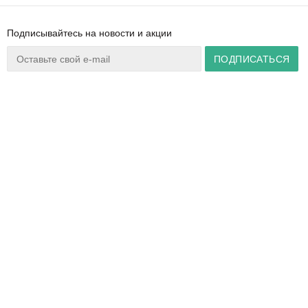
Подписывайтесь на новости и акции
Ваш город:
Минск
+375 44 777 14 57
Время работы:
info@zuker.by
Пн-Пт 8:30–17:30
Звоните до 20:00*
О магазине
Сервис
Полезная информация
Акции
Каталог