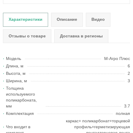
Характеристики
Описание
Видео
Отзывы о товаре
Доставка в регионы
Модель
M-Агро Плюс
Длина, м
6
Высота, м
2
Ширина, м
3
Толщина
используемого
поликарбоната,
мм
3.7
Комплектация
полная
каркас+ поликарбонат+торцевой
Что входит в
профиль+герметизирующая
комплект
лента+торцевая лента