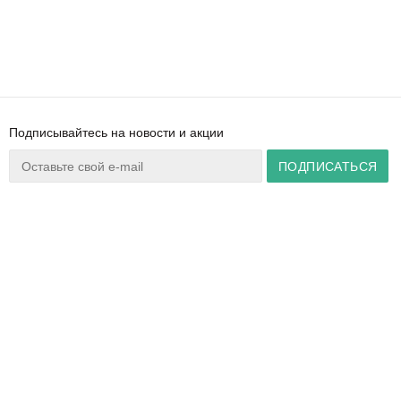
Подписывайтесь на новости и акции
Ваш город:
Минск
+375 44 777 14 57
Время работы:
info@zuker.by
Пн-Пт 8:30–17:30
Звоните до 20:00*
О магазине