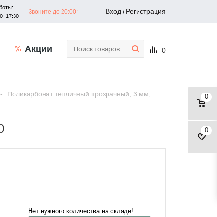
боты:
Вход
/
Регистрация
Звоните до 20:00*
30–17:30
Акции
0
-
Поликарбонат тепличный прозрачный, 3 мм,
0
0
0
Нет нужного количества на складе!