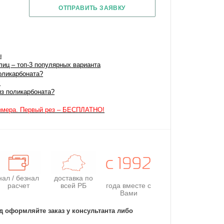
ОТПРАВИТЬ ЗАЯВКУ
ы
иц – топ-3 популярных варианта
оликарбоната?
х
из поликарбоната?
змера. Первый рез – БЕСПЛАТНО!
нал / безнал
доставка по
расчет
всей РБ
года
вместе с
Вами
д оформляйте заказ у консультанта либо