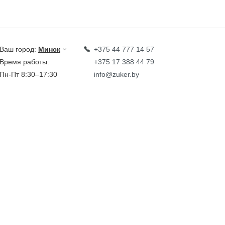
Ваш город:
Минск
+375 44 777 14 57
Время работы:
+375 17 388 44 79
Пн-Пт 8:30–17:30
info@zuker.by
Звоните до 20:00*
кции
Каталог
овости
тзывы
идеообзоры