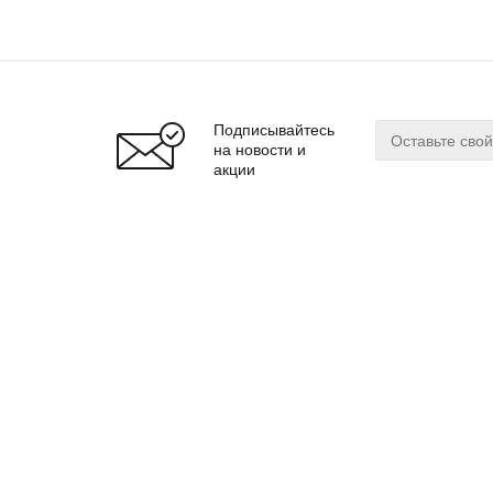
Подписывайтесь
на новости и
акции
О магазине
Сервис
О нас
Оплата
Бренды
Доставка
Реквизиты
Гарантия