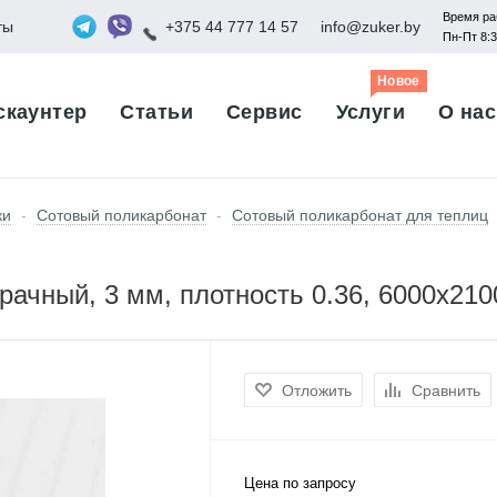
Время ра
ты
+375 44 777 14 57
info@zuker.by
Пн-Пт 8:
Новое
скаунтер
Статьи
Сервис
Услуги
О нас
ки
-
Сотовый поликарбонат
-
Сотовый поликарбонат для теплиц
ачный, 3 мм, плотность 0.36, 6000x210
Отложить
Сравнить
Цена по запросу