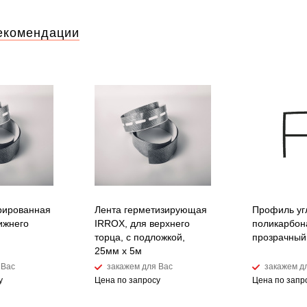
екомендации
рированная
Лента герметизирующая
Профиль уг
ижнего
IRROX, для верхнего
поликарбон
торца, с подложкой,
прозрачный
25мм х 5м
 Вас
закажем для Вас
закажем д
у
Цена по запросу
Цена по запр