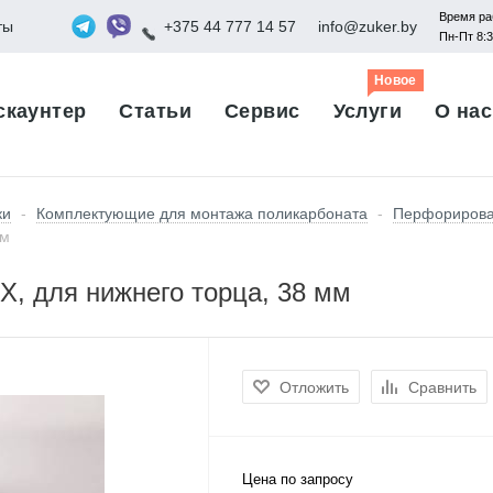
Время ра
ты
+375 44 777 14 57
info@zuker.by
Пн-Пт 8:
Новое
скаунтер
Статьи
Сервис
Услуги
О нас
ки
-
Комплектующие для монтажа поликарбоната
-
Перфорирова
мм
, для нижнего торца, 38 мм
Отложить
Сравнить
Цена по запросу