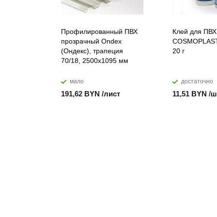
Профилированный ПВХ
Клей для ПВХ
прозрачный Ondex
COSMOPLAST
(Ондекс), трапеция
20 г
70/18, 2500х1095 мм
мало
достаточно
191,62 BYN /лист
11,51 BYN /ш