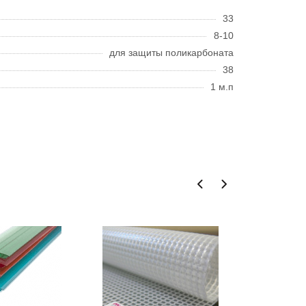
33
8-10
для защиты поликарбоната
38
1 м.п