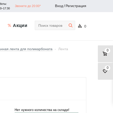
боты:
Вход
/
Регистрация
Звоните до 20:00*
30–17:30
Акции
0
нная лента для поликарбоната
-
Лента
0
0
Нет нужного количества на складе!