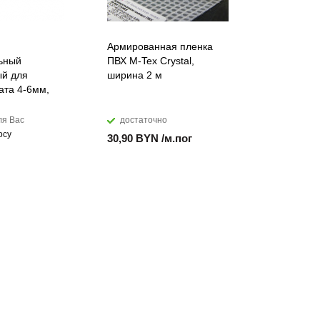
Армированная пленка
Лента ПВХ
ьный
ПВХ M-Tex Crystal,
морозоуст
й для
ширина 2 м
мм
ата 4-6мм,
ля Вас
достаточно
достато
осу
30,90 BYN /м.пог
17,99 BYN