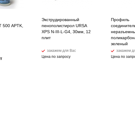
Экструдированный
Профиль
 500 APTK,
пенополистирол URSA
соединител
XPS N-III-L-G4, 30мм, 12
неразъемны
плит
поликарбон
зеленый
закажем для Вас
закажем д
Цена по запросу
Цена по запр
т