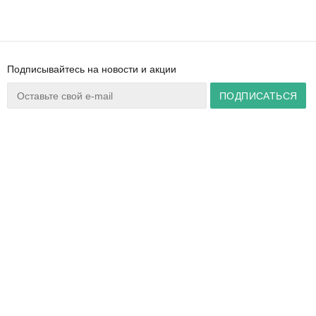
Подписывайтесь на новости и акции
Ваш город:
Минск
+375 44 777 14 57
Время работы:
info@zuker.by
Пн-Пт 8:30–17:30
Звоните до 20:00*
О магазине
Сервис
Полезная информация