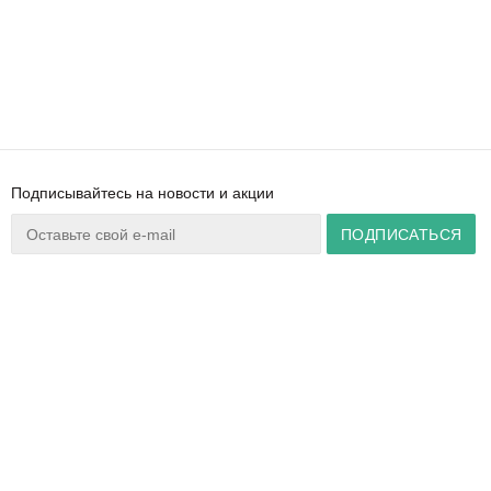
Подписывайтесь на новости и акции
Ваш город:
Минск
+375 44 777 14 57
Время работы:
info@zuker.by
Пн-Пт 8:30–17:30
Звоните до 20:00*