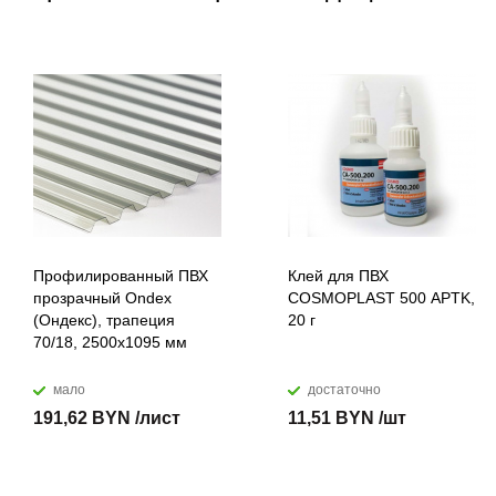
Профилированный ПВХ
Клей для ПВХ
прозрачный Ondex
COSMOPLAST 500 APTK,
(Ондекс), трапеция
20 г
70/18, 2500х1095 мм
мало
достаточно
191,62 BYN /лист
11,51 BYN /шт