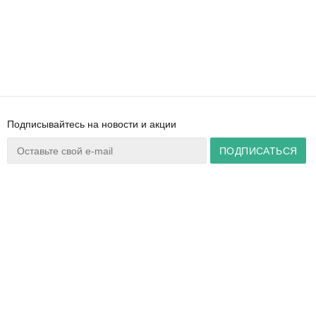
Подписывайтесь на новости и акции
Ваш город:
Минск
+375 44 777 14 57
Время работы:
info@zuker.by
Пн-Пт 8:30–17:30
Звоните до 20:00*