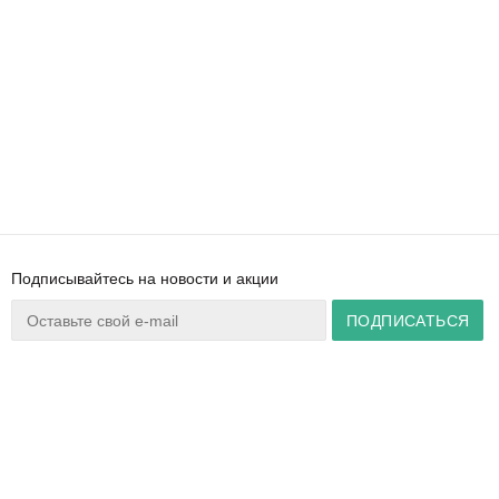
Подписывайтесь на новости и акции
Ваш город:
Минск
+375 44 777 14 57
Время работы:
info@zuker.by
Пн-Пт 8:30–17:30
Звоните до 20:00*