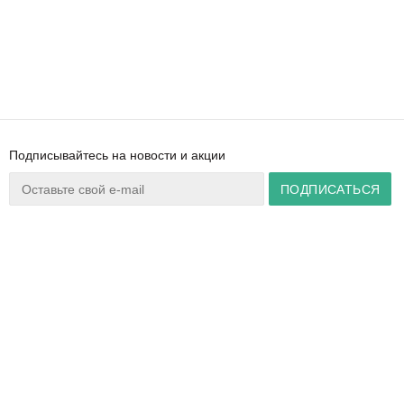
Подписывайтесь на новости и акции
Ваш город:
Минск
+375 44 777 14 57
Время работы:
info@zuker.by
Пн-Пт 8:30–17:30
Звоните до 20:00*
О магазине