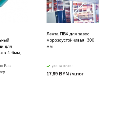
Лента ПВХ для завес
Воронка ж
ьный
морозоустойчивая, 300
125/105 м
й для
мм
коричнев
ата 4-6мм,
ля Вас
достаточно
закажем
осу
Цена по за
17,99 BYN /м.пог