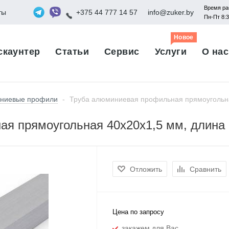
Время ра
ты
+375 44 777 14 57
info@zuker.by
Пн-Пт 8:
Новое
скаунтер
Статьи
Сервис
Услуги
О нас
ниевые профили
-
Труба алюминиевая профильная прямоугольна
я прямоугольная 40х20х1,5 мм, длина 
Отложить
Сравнить
Цена по запросу
закажем для Вас