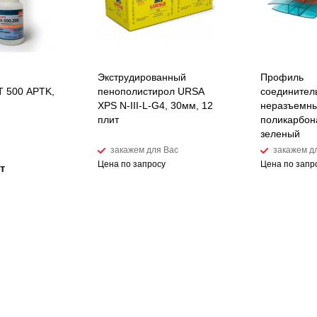
Экструдированный
Профиль
 500 APTK,
пенополистирол URSA
соединител
XPS N-III-L-G4, 30мм, 12
неразъемны
плит
поликарбон
зеленый
закажем для Вас
закажем д
Цена по запросу
Цена по запр
т