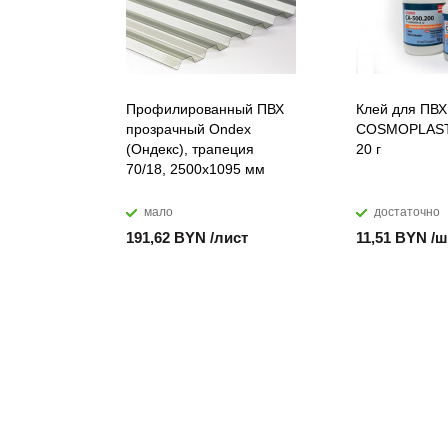
Профилированный ПВХ
Клей для ПВХ
прозрачный Ondex
COSMOPLAST
(Ондекс), трапеция
20 г
70/18, 2500х1095 мм
мало
достаточно
191,62 BYN /лист
11,51 BYN /ш