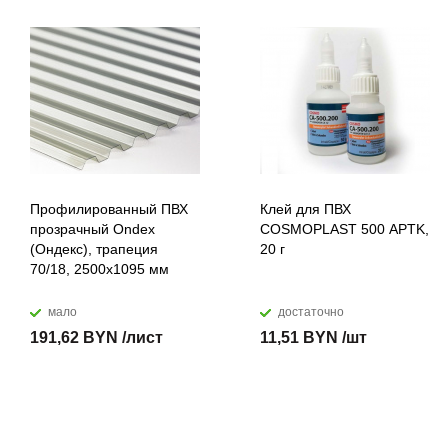
Профилированный ПВХ
Клей для ПВХ
прозрачный Ondex
COSMOPLAST 500 APTK,
(Ондекс), трапеция
20 г
70/18, 2500х1095 мм
мало
достаточно
191,62 BYN /лист
11,51 BYN /шт