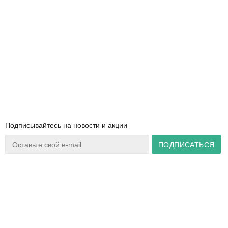
Подписывайтесь на новости и акции
Ваш город:
Минск
+375 44 777 14 57
Время работы:
info@zuker.by
Пн-Пт 8:30–17:30
Звоните до 20:00*