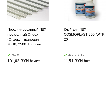
Профилированный ПВХ
Клей для ПВХ
прозрачный Ondex
COSMOPLAST 500 APTK,
(Ондекс), трапеция
20 г
70/18, 2500х1095 мм
мало
достаточно
191,62 BYN /лист
11,51 BYN /шт