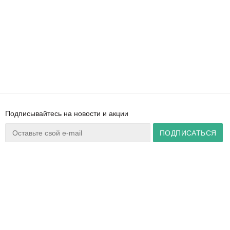
Подписывайтесь на новости и акции
Ваш город:
Минск
+375 44 777 14 57
Время работы:
info@zuker.by
Пн-Пт 8:30–17:30
Звоните до 20:00*