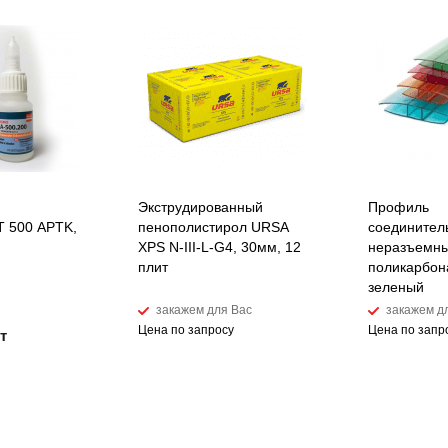
Экструдированный
Профиль
 500 APTK,
пенополистирол URSA
соединител
XPS N-III-L-G4, 30мм, 12
неразъемны
плит
поликарбон
зеленый
закажем для Вас
закажем д
Цена по запросу
Цена по запр
т