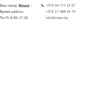
Ваш город:
Минск
+375 44 777 14 57
Время работы:
+375 17 388 44 79
Пн-Пт 8:30–17:30
info@zuker.by
Звоните до 20:00*
кции
Каталог
овости
тзывы
идеообзоры