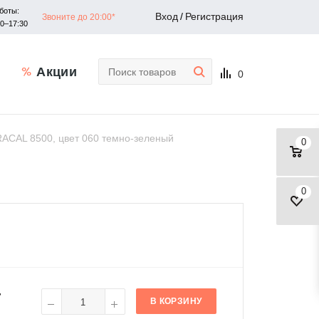
боты:
Вход
/
Регистрация
Звоните до 20:00*
30–17:30
Акции
0
CAL 8500, цвет 060 темно-зеленый
0
0
г
В КОРЗИНУ