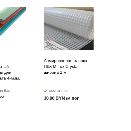
Армированная пленка
Лента ПВХ
ьный
ПВХ M-Tex Crystal,
морозоуст
й для
ширина 2 м
мм
ата 4-6мм,
ля Вас
достаточно
достато
осу
30,90 BYN /м.пог
17,99 BYN