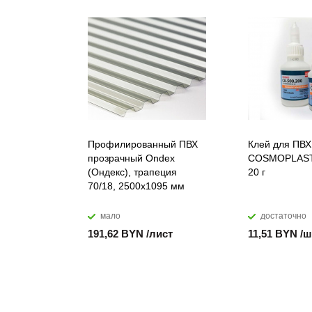
Профилированный ПВХ
Клей для ПВХ
прозрачный Ondex
COSMOPLAST
(Ондекс), трапеция
20 г
70/18, 2500х1095 мм
мало
достаточно
191,62 BYN /лист
11,51 BYN /ш