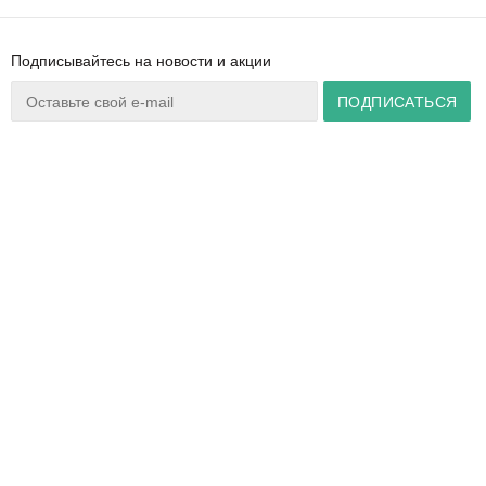
Подписывайтесь на новости и акции
Ваш город:
Минск
+375 44 777 14 57
Время работы:
info@zuker.by
Пн-Пт 8:30–17:30
Звоните до 20:00*
О магазине
Сервис
Полезная информация
Акции
Каталог