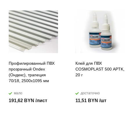
Профилированный ПВХ
Клей для ПВХ
прозрачный Ondex
COSMOPLAST 500 APTK,
(Ондекс), трапеция
20 г
70/18, 2500х1095 мм
мало
достаточно
191,62 BYN /лист
11,51 BYN /шт