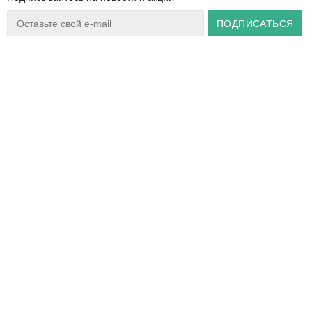
Ваш город:
Минск
+375 44 777 14 57
Время работы:
info@zuker.by
Пн-Пт 8:30–17:30
Звоните до 20:00*
О магазине
Сервис
Полезная информация
Акции
Каталог
Видеообзоры