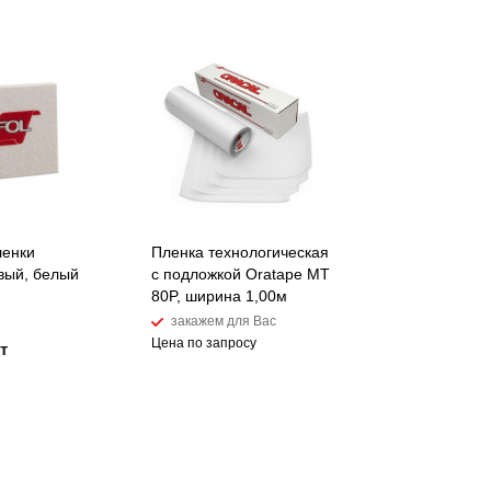
ленки
Пленка технологическая
овый, белый
с подложкой Oratape MT
80P, ширина 1,00м
закажем для Вас
Цена по запросу
т