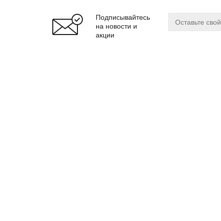
Подписывайтесь
на новости и
акции
О магазине
Сервис
О нас
Оплата
Бренды
Доставка
Реквизиты
Гарантия
© 2024 zuker.by
Магаз
ООО «Интернет-магазин «Цукер»
Регис
Юр. адрес: 220019
г. Минск, ул. Cухаревская, 16, пом.16
Мы до
почтовый адрес: 220099 г. Минск, ул. Казинца, 32/1
Витеб