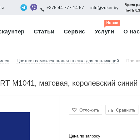
Время ра
ты
+375 44 777 14 57
info@zuker.by
Пн-Пт 8:
Новое
скаунтер
Статьи
Сервис
Услуги
О нас
иеся
-
Цветная самоклеющаяся пленка для аппликаций
-
Пленк
 M1041, матовая, королевский синий 
Отложить
Сравнить
Цена по запросу