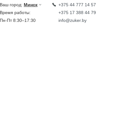
Ваш город:
Минск
+375 44 777 14 57
Время работы:
+375 17 388 44 79
Пн-Пт 8:30–17:30
info@zuker.by
Звоните до 20:00*
кции
Каталог
овости
тзывы
идеообзоры