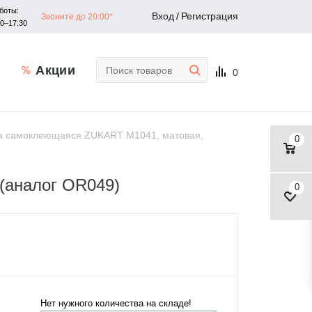
боты:
Вход
/
Регистрация
Звоните до 20:00*
30–17:30
Акции
0
а самоклеющаяся ZUKART M1041, матовая,
0
(аналог OR049)
0
Нет нужного количества на складе!