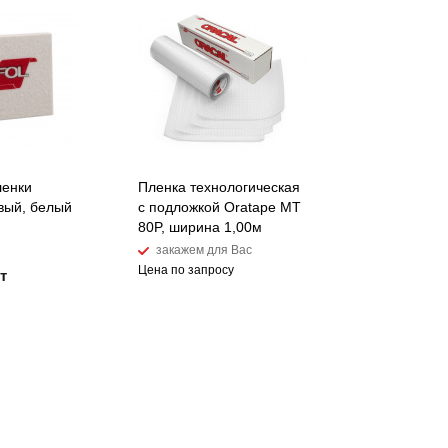
ленки
Пленка технологическая
овый, белый
с подложкой Oratape MT
80P, ширина 1,00м
закажем для Вас
Цена по запросу
т