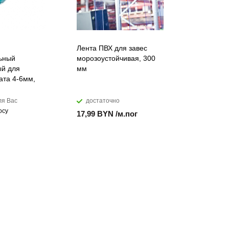
Лента ПВХ для завес
Воронка ж
ьный
морозоустойчивая, 300
125/105 м
й для
мм
коричнев
ата 4-6мм,
ля Вас
достаточно
закажем
осу
Цена по за
17,99 BYN /м.пог