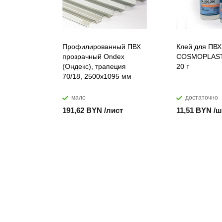
Профилированный ПВХ
Клей для ПВХ
прозрачный Ondex
COSMOPLAST
(Ондекс), трапеция
20 г
70/18, 2500х1095 мм
мало
достаточно
191,62 BYN /лист
11,51 BYN /ш