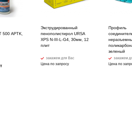
Экструдированный
Профиль
 500 APTK,
пенополистирол URSA
соединител
XPS N-III-L-G4, 30мм, 12
неразъемны
плит
поликарбон
зеленый
закажем для Вас
закажем д
Цена по запросу
Цена по запр
т