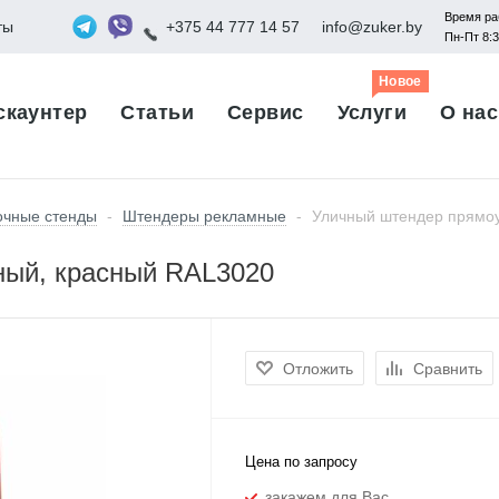
Время ра
ты
+375 44 777 14 57
info@zuker.by
Пн-Пт 8:
Новое
скаунтер
Статьи
Сервис
Услуги
О нас
очные стенды
-
Штендеры рекламные
-
Уличный штендер прямоу
ный, красный RAL3020
Отложить
Сравнить
Цена по запросу
закажем для Вас