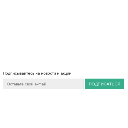
Подписывайтесь на новости и акции
Ваш город:
Минск
+375 44 777 14 57
Время работы:
info@zuker.by
Пн-Пт 8:30–17:30
Звоните до 20:00*