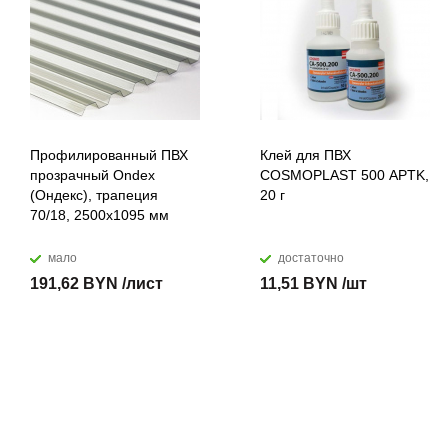
Профилированный ПВХ
Клей для ПВХ
прозрачный Ondex
COSMOPLAST 500 APTK,
(Ондекс), трапеция
20 г
70/18, 2500х1095 мм
мало
достаточно
191,62 BYN /лист
11,51 BYN /шт