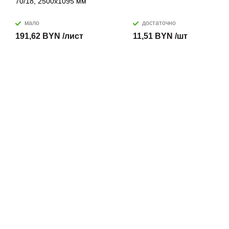
70/18, 2500х1095 мм
мало
достаточно
191,62 BYN /лист
11,51 BYN /шт