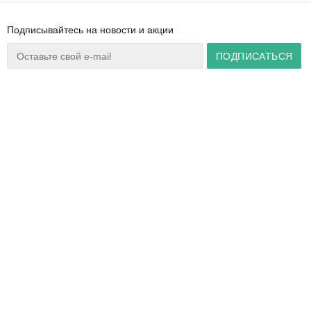
Подписывайтесь на новости и акции
Ваш город:
Минск
+375 44 777 14 57
Время работы:
info@zuker.by
Пн-Пт 8:30–17:30
Звоните до 20:00*
О магазине
Сервис
Полезная информация
Акции
Каталог