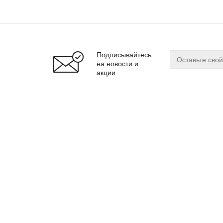
Подписывайтесь
на новости и
акции
О магазине
Сервис
О нас
Оплата
Бренды
Доставка
Реквизиты
Гарантия