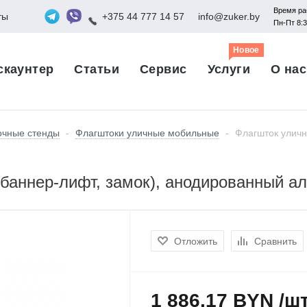
Время ра
ты
+375 44 777 14 57
info@zuker.by
Пн-Пт 8:
Новое
скаунтер
Статьи
Сервис
Услуги
О нас
очные стенды
-
Флагштоки уличные мобильные
-
Флагшток уличн
баннер-лифт, замок), анодированный а
Отложить
Сравнить
1 886,17 BYN /ш