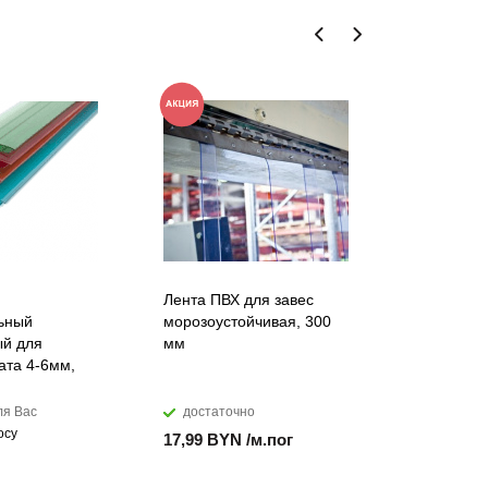
Лента ПВХ для завес
Искусств
ьный
морозоустойчивая, 300
акриловы
й для
мм
DuPont™ C
ата 4-6мм,
ля Вас
достаточно
мало
осу
17,99 BYN /м.пог
874,28 B