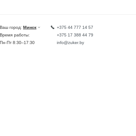
Ваш город:
Минск
+375 44 777 14 57
Время работы:
+375 17 388 44 79
Пн-Пт 8:30–17:30
info@zuker.by
Звоните до 20:00*
кции
Каталог
овости
тзывы
идеообзоры