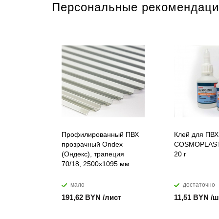
Персональные рекомендаци
Профилированный ПВХ
Клей для ПВХ
прозрачный Ondex
COSMOPLAST
(Ондекс), трапеция
20 г
70/18, 2500х1095 мм
мало
достаточно
191,62 BYN /лист
11,51 BYN /ш