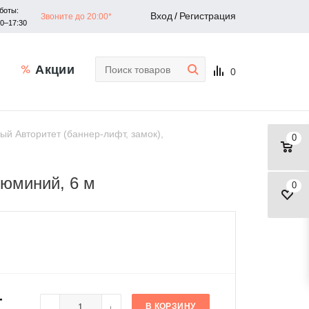
боты:
Вход
/
Регистрация
Звоните до 20:00*
30–17:30
Акции
0
ый Авторитет (баннер-лифт, замок),
0
люминий, 6 м
0
т
В КОРЗИНУ