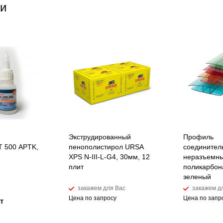
и
Экструдированный
Профиль
 500 APTK,
пенополистирол URSA
соединител
XPS N-III-L-G4, 30мм, 12
неразъемны
плит
поликарбон
зеленый
закажем для Вас
закажем д
Цена по запросу
Цена по запр
т