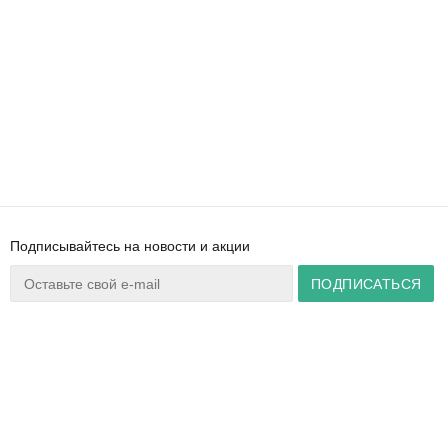
Подписывайтесь на новости и акции
Ваш город:
Минск
+375 44 777 14 57
Время работы:
info@zuker.by
Пн-Пт 8:30–17:30
Звоните до 20:00*