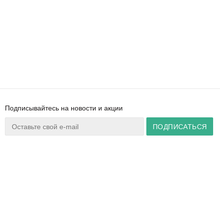
Подписывайтесь на новости и акции
Ваш город:
Минск
+375 44 777 14 57
Время работы:
info@zuker.by
Пн-Пт 8:30–17:30
Звоните до 20:00*