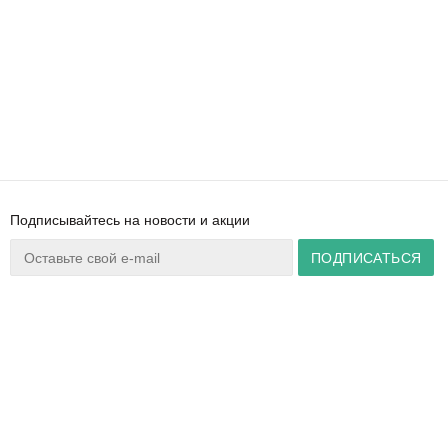
Подписывайтесь на новости и акции
Ваш город:
Минск
+375 44 777 14 57
Время работы:
info@zuker.by
Пн-Пт 8:30–17:30
Звоните до 20:00*