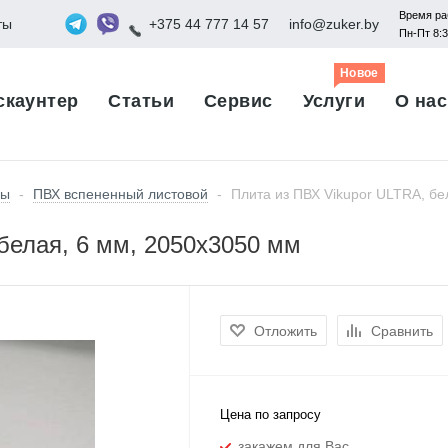
Время ра
ты
+375 44 777 14 57
info@zuker.by
Пн-Пт 8:
Новое
скаунтер
Статьи
Сервис
Услуги
О нас
лы
-
ПВХ вспененный листовой
-
Плита из ПВХ Vikupor ULTRA, бе
белая, 6 мм, 2050х3050 мм
Отложить
Сравнить
Цена по запросу
закажем для Вас