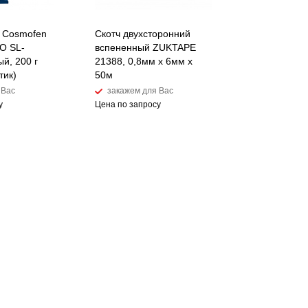
 Cosmofen
Скотч двухсторонний
O SL-
вспененный ZUKTAPE
ый, 200 г
21388, 0,8мм х 6мм х
тик)
50м
 Вас
закажем для Вас
у
Цена по запросу