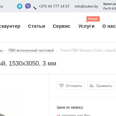
Время ра
ты
+375 44 777 14 57
info@zuker.by
Пн-Пт 8:
Новое
скаунтер
Статьи
Сервис
Услуги
О нас
лы
-
ПВХ вспененный листовой
-
Плита ПВХ Simopor Color, серый
ый, 1530х3050, 3 мм
Отложить
Сравнить
Цена по запросу
закажем для Вас