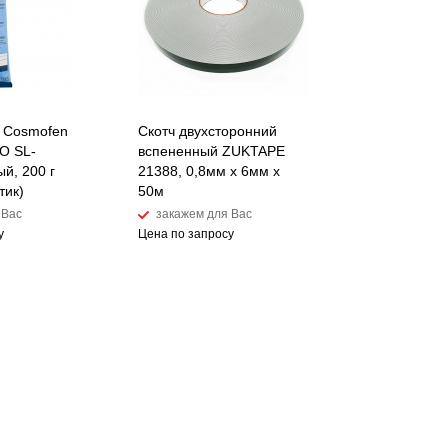
 Cosmofen
Скотч двухсторонний
O SL-
вспененный ZUKTAPE
ый, 200 г
21388, 0,8мм х 6мм х
тик)
50м
 Вас
закажем для Вас
у
Цена по запросу