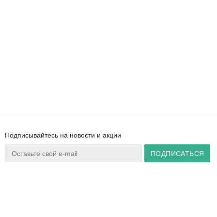
Подписывайтесь на новости и акции
Ваш город:
Минск
+375 44 777 14 57
Время работы:
info@zuker.by
Пн-Пт 8:30–17:30